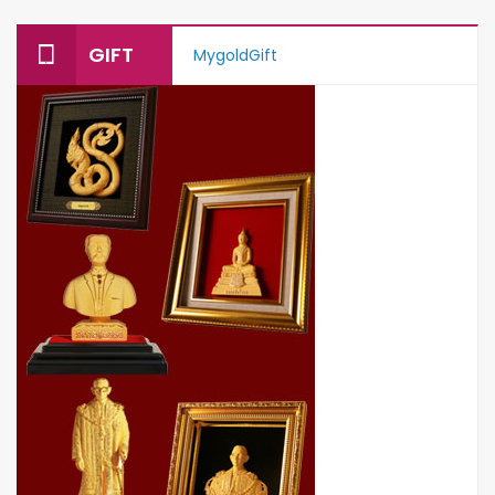
GIFT
MygoldGift