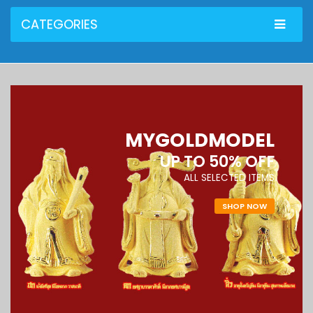
CATEGORIES
MYGOLDMODEL
UP
TO
50%
OFF
ALL SELECTED ITEMS
SHOP NOW