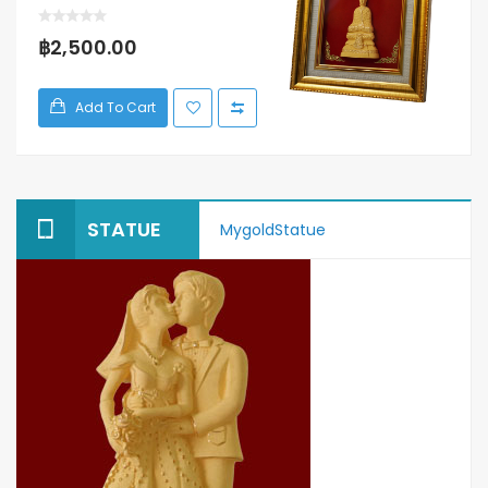
฿2,500.00
Add To Cart
STATUE
MygoldStatue